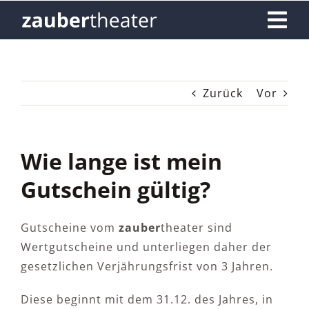
Skip
Tog
to
content
Nav
Home
Zurück
Vor
Termine & Tickets
Gutscheine
Wie lange ist mein
Gutschein gültig?
Exklusivbuchung
Gutscheine vom
zauber
theater sind
Fragen
Wertgutscheine und unterliegen daher der
gesetzlichen Verjährungsfrist von 3 Jahren.
Kontakt
Diese beginnt mit dem 31.12. des Jahres, in