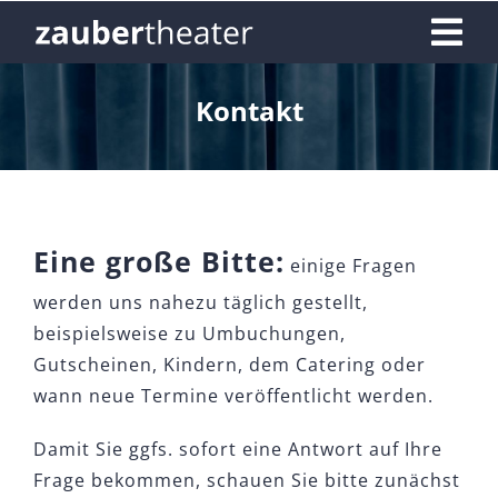
Skip
Tog
to
content
Nav
Home
Kontakt
Termine & Tickets
Gutscheine
Eine große Bitte:
einige Fragen
werden uns nahezu täglich gestellt,
Exklusivbuchung
beispielsweise zu Umbuchungen,
Gutscheinen, Kindern, dem Catering oder
Fragen
wann neue Termine veröffentlicht werden.
Damit Sie ggfs. sofort eine Antwort auf Ihre
Kontakt
Frage bekommen, schauen Sie bitte zunächst