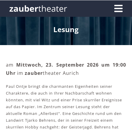
Skip
Tog
to
content
Nav
Home
Lesung
Termine & Tickets
am
Mittwoch, 23. September 2026 um 19:00
Gutscheine
Uhr
im
z
auber
theater
Aurich
Exklusivbuchung
Paul Ontje bringt die charmanten Eigenheiten seiner
Charaktere, die auch in Ihrer Nachbarschaft wohnen
könnten, mit viel Witz und einer Prise skurriler Ereignisse
Fragen
auf das Papier. Im Zentrum seiner Lesung steht der
aktuelle Roman „Allerbest“. Eine Geschichte rund um den
Landwirt Tjarko Behrens, der in seiner Freizeit einem
Kontakt
skurrilen Hobby nachgeht: der Geisterjagd. Behrens hat